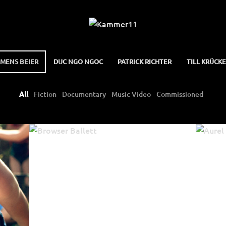
EMENS BEIER
DUC NGO NGOC
PATRICK RICHTER
TILL KRÜCK
All
Fiction
Documentary
Music Video
Commissioned